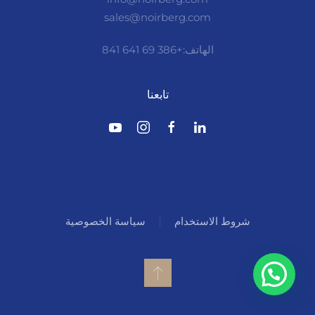
sales@noirberg.com
الهاتف:+386 69 641 841
تابعنا
شروط الاستخدام
سياسة الخصوصية