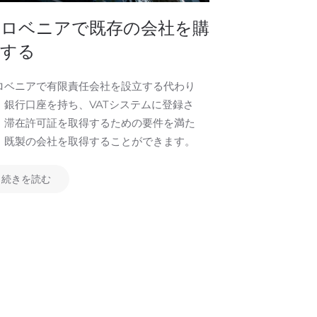
スロベニ
スロベニアで既存の会社を購
登録手続
入する
スロベニアでの
ロベニアで有限責任会社を設立する代わり
な書類、必要最
、銀行口座を持ち、VATシステムに登録さ
、滞在許可証を取得するための要件を満た
、既製の会社を取得することができます。
続きを読む
続きを読む