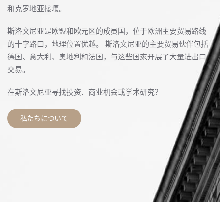
和克罗地亚接壤。
斯洛文尼亚是欧盟和欧元区的成员国，位于欧洲主要贸易路线
的十字路口，地理位置优越。 斯洛文尼亚的主要贸易伙伴包括
德国、意大利、奥地利和法国，与这些国家开展了大量进出口
交易。
在斯洛文尼亚寻找投资、商业机会或学术研究？
私たちについて