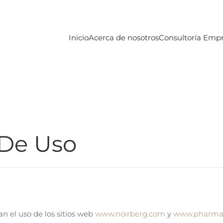
Inicio
Acerca de nosotros
Consultoría Empr
 De Uso
n el uso de los sitios web
www.noirberg.com
y
www.pharma