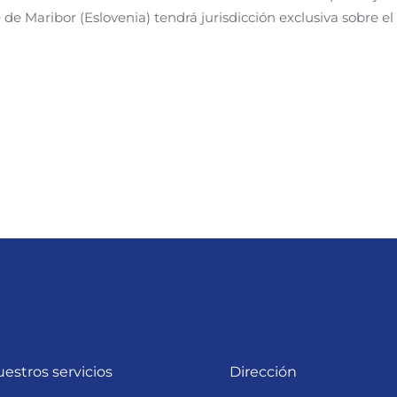
 de Maribor (Eslovenia) tendrá jurisdicción exclusiva sobre el
estros servicios
Dirección