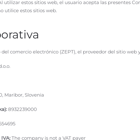
l utilizar estos sitios web, el usuario acepta las presentes C
 utilice estos sitios web.
porativa
l comercio electrónico (ZEPT), el proveedor del sitio web y d
.o.o.
, Maribor, Slovenia
a):
8932239000
654695
 IVA:
The company is not a VAT payer