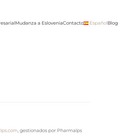
esarial
Mudanza a Eslovenia
Contacto
Español
Blog
lps.com
, gestionados por Pharmalps