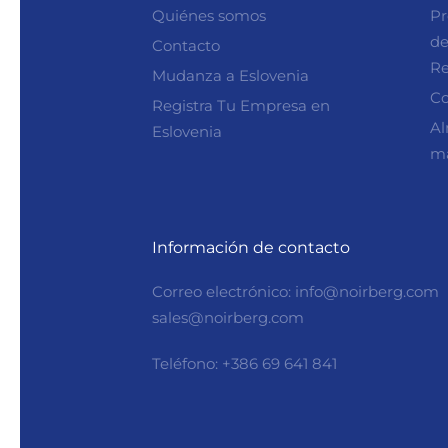
Quiénes somos
Pr
de
Contacto
Re
Mudanza a Eslovenia
Co
Registra Tu Empresa en
Al
Eslovenia
ma
Información de contacto
Correo electrónico: info@noirberg.com
sales@noirberg.com
Teléfono: +386 69 641 841