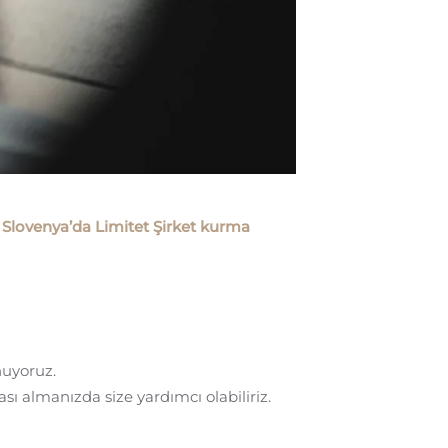
,
Slovenya’da Limitet Şirket kurma
nuyoruz.
ı almanızda size yardımcı olabiliriz.