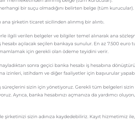
air memleketinden alınmış belge (tüm kurucular).
i herhangi bir suçu olmadığını belirten belge (tüm kurucular).
ana şirketin ticaret sicilinden alınmış bir alıntı.
lerle ilgili verilen belgeler ve bilgiler temel alınarak ana sözl
iş hesabı açılacak seçilen bankaya sunulur. En az 7.500 euro t
amamlamak için gerekli olan ödeme teyidini verir.
ayladıktan sonra geçici banka hesabı iş hesabına dönüştürül
 izinleri, istihdam ve diğer faaliyetler için başvurular yapabil
 süreçlerini sizin için yönetiyoruz. Gerekli tüm belgeleri sizi
oruz. Ayrıca, banka hesabınızı açmanıza da yardımcı oluyoru
 şirketinizi sizin adınıza kaydedebiliriz. Kayıt hizmetimiz ile