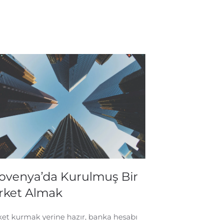
lovenya’da Kurulmuş Bir
irket Almak
ket kurmak yerine hazır, banka hesabı