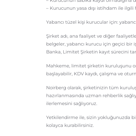
– Kurucunun sabıka kaydı olmadığına d
– Kurucunun yasa dışı istihdam ile ilgil
Yabancı tüzel kişi kurucular için: yabancı 
Şirket adı, ana faaliyet ve diğer faaliyet
belgeler, yabancı kurucu için geçici bir 
Banka, Limitet Şirketin kayıt sürecini t
Mahkeme, limitet şirketin kuruluşunu on
başlayabilir, KDV kaydı, çalışma ve oturma
Noirberg olarak, şirketinizin tüm kuruluş
hazırlanmasında uzman rehberlik sağlıy
ilerlemesini sağlıyoruz.
Yetkilendirme ile, sizin yokluğunuzda bile
kolayca kurabilirsiniz.