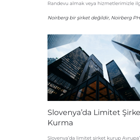
Randevu almak veya hizmetlerimizle ilgi
Noirberg bir şirket değildir, Noirberg 
Slovenya’da Limitet Şirk
Kurma
Slovenya’da limitet şirket kurup Avrupa