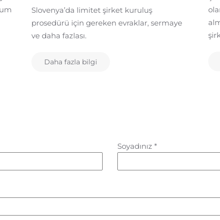
urum
ola
Slovenya’da limitet şirket kuruluş
alm
prosedürü için gereken evraklar, sermaye
şir
ve daha fazlası.
Daha fazla bilgi
Soyadınız
*