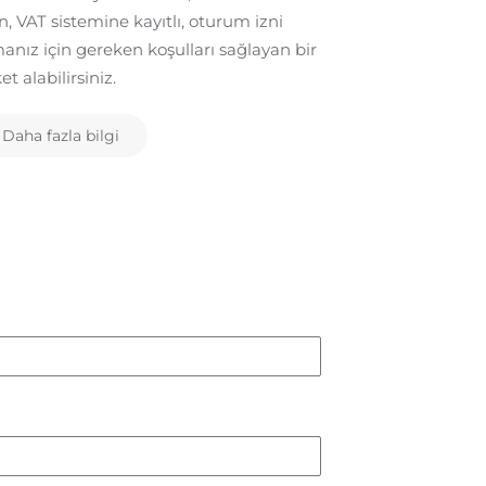
Muhasebe
n, VAT sistemine kayıtlı, oturum izni
anız için gereken koşulları sağlayan bir
Temel muhasebe
ket alabilirsiniz.
katma değer ve
raporların hazı
Daha fazla bilgi
daha fazlası.
Daha fazla b