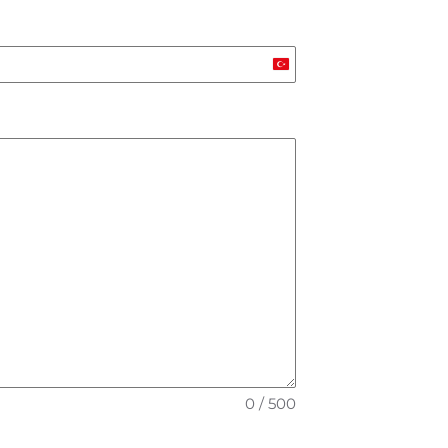
Turkey
+90
0 / 500