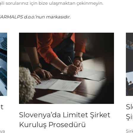
li sorularınız için bize ulaşmaktan çekinmeyin.
PHARMALPS d.o.o.’nun markasıdır.
et
S
Slovenya’da Limitet Şirket
Ş
Kuruluş Prosedürü
’ya
Şir