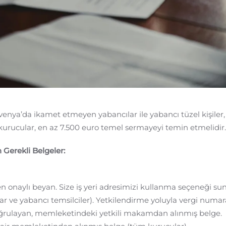
venya’da ikamet etmeyen yabancılar ile yabancı tüzel kişiler
kurucular, en az 7.500 euro temel sermayeyi temin etmelidir.
 Gerekli Belgeler:
den onaylı beyan. Size iş yeri adresimizi kullanma seçeneği su
 ve yabancı temsilciler). Yetkilendirme yoluyla vergi numaras
ğrulayan, memleketindeki yetkili makamdan alınmış belge.