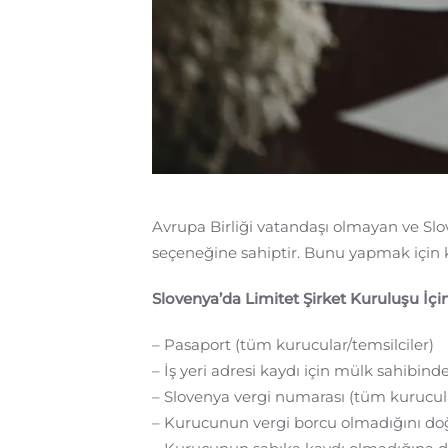
Avrupa Birliği vatandaşı olmayan ve Slo
seçeneğine sahiptir. Bunu yapmak için 
Slovenya’da Limitet Şirket Kuruluşu İçin
– Pasaport (tüm kurucular/temsilciler)
– İş yeri adresi kaydı için mülk sahibin
– Slovenya vergi numarası (tüm kurucular
– Kurucunun vergi borcu olmadığını do