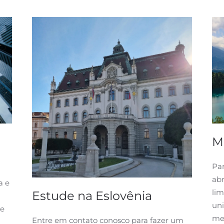
M
Par
ab
a e
lim
Estude na Eslovênia
un
de
mes
Entre em contato conosco para fazer um