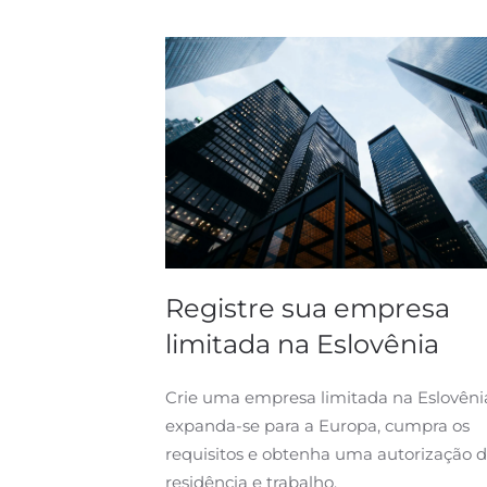
Registre sua empresa
limitada na Eslovênia
Crie uma empresa limitada na Eslovêni
expanda-se para a Europa, cumpra os
requisitos e obtenha uma autorização 
residência e trabalho.