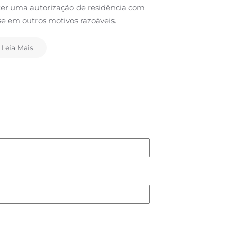
er uma autorização de residência com
Eslovênia e mu
e em outros motivos razoáveis.
Leia Mais
Leia Mais