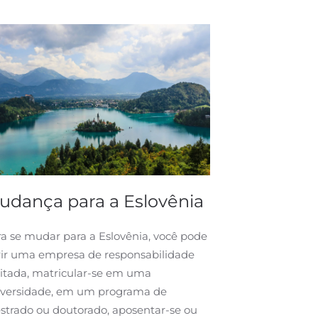
udança para a Eslovênia
Consultor
na Eslovê
a se mudar para a Eslovênia, você pode
rir uma empresa de responsabilidade
Abertura para 
itada, matricular-se em uma
europeu, pesqu
iversidade, em um programa de
registro de em
trado ou doutorado, aposentar-se ou
empresa de res