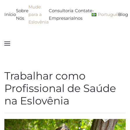
Mude
Sobre
Consultoria
Contate-
Skip to main content
Início
para a
Português
Blog
Nós
Empresarial
nos
Eslovênia
Trabalhar como
Profissional de Saúde
na Eslovênia